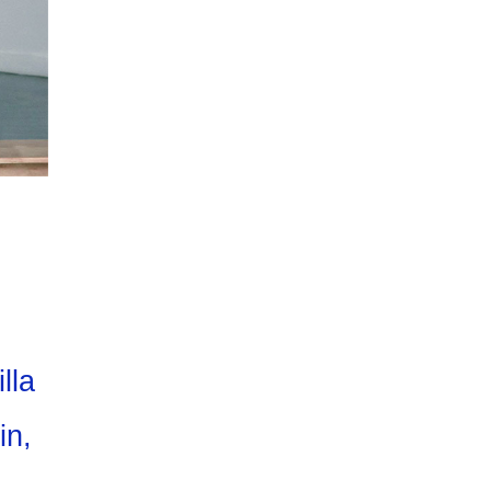
lla
in,