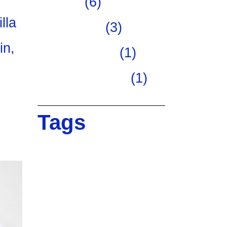
Design
(6)
lla
Inspiration
(3)
in,
Photography
(1)
Uncategorized
(1)
Tags
Brand
Creative
Design
Digital
Ideas
Innovative
Marketing
Project
Team
Teamwork
Technology