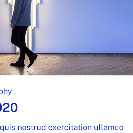
phy
020
quis nostrud exercitation ullamco