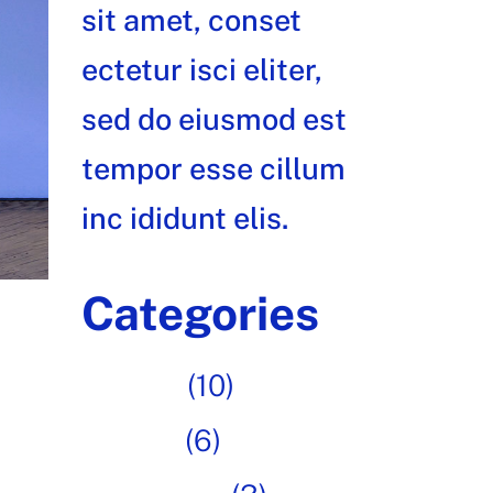
sit amet, conset
ectetur isci eliter,
sed do eiusmod est
tempor esse cillum
inc ididunt elis.
Categories
Art fair
(10)
Design
(6)