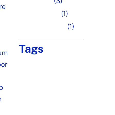
Inspiration
(3)
re
Photography
(1)
Uncategorized
(1)
Tags
sum
por
Brand
Creative
Design
Digital
Ideas
Innovative
Marketing
p
Project
Team
Teamwork
n
Technology