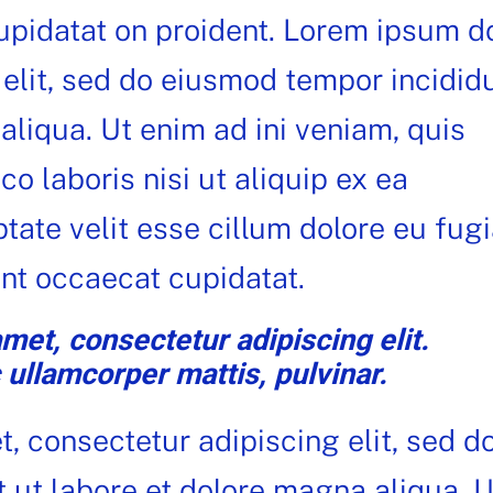
upidatat on proident. Lorem ipsum d
 elit, sed do eiusmod tempor incidid
aliqua. Ut enim ad ini veniam, quis
o laboris nisi ut aliquip ex ea
te velit esse cillum dolore eu fugi
int occaecat cupidatat.
met, consectetur adipiscing elit.
c ullamcorper mattis, pulvinar.
, consectetur adipiscing elit, sed d
 ut labore et dolore magna aliqua. U