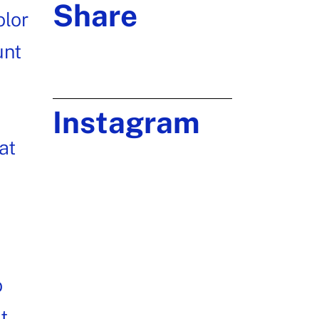
Share
olor
unt
Instagram
at
o
t