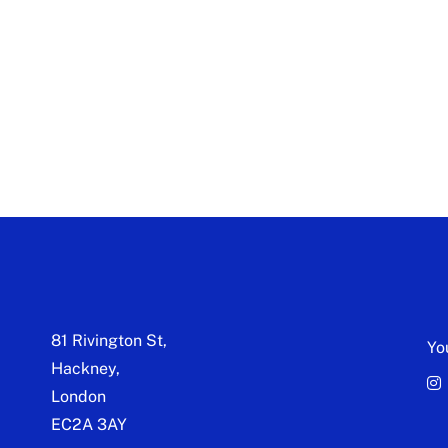
81 Rivington St,
Yo
Hackney,
London
EC2A 3AY