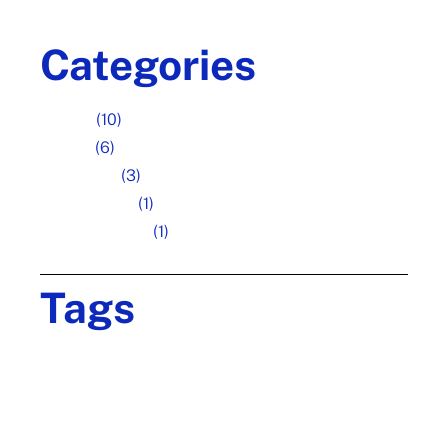
Categories
Art fair
(10)
Design
(6)
Inspiration
(3)
Photography
(1)
Uncategorized
(1)
Tags
Brand
Creative
Design
Digital
Ideas
Innovative
Marketing
Project
Team
Teamwork
Technology