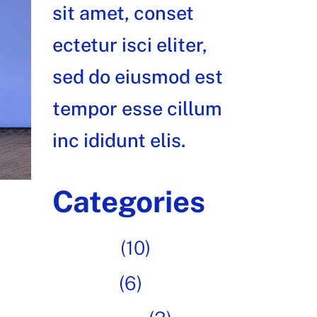
sit amet, conset
ectetur isci eliter,
sed do eiusmod est
tempor esse cillum
inc ididunt elis.
Categories
Art fair
(10)
Design
(6)