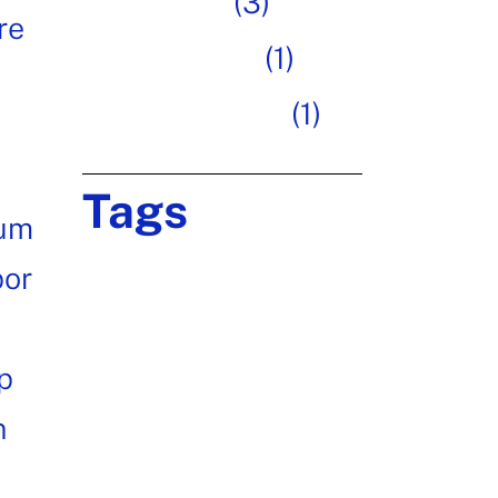
Inspiration
(3)
re
Photography
(1)
Uncategorized
(1)
Tags
sum
por
Brand
Creative
Design
Digital
Ideas
Innovative
Marketing
p
Project
Team
Teamwork
n
Technology