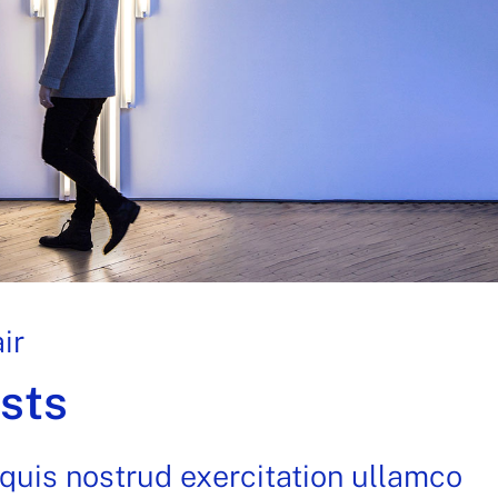
ir
sts
quis nostrud exercitation ullamco