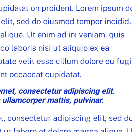
upidatat on proident. Lorem ipsum d
 elit, sed do eiusmod tempor incidid
aliqua. Ut enim ad ini veniam, quis
o laboris nisi ut aliquip ex ea
te velit esse cillum dolore eu fugi
int occaecat cupidatat.
met, consectetur adipiscing elit.
c ullamcorper mattis, pulvinar.
, consectetur adipiscing elit, sed d
 ut labore et dolore magna aliqua. U