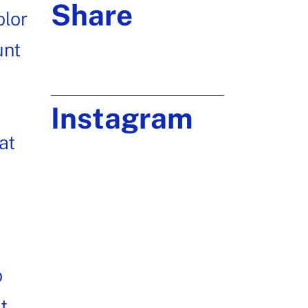
Share
olor
unt
Instagram
at
o
t