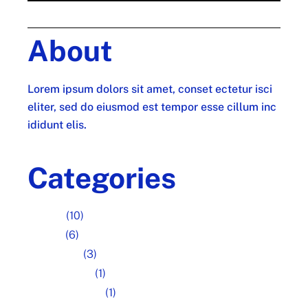
About
Lorem ipsum dolors sit amet, conset ectetur isci
eliter, sed do eiusmod est tempor esse cillum inc
ididunt elis.
Categories
Art fair
(10)
Design
(6)
Inspiration
(3)
Photography
(1)
Uncategorized
(1)