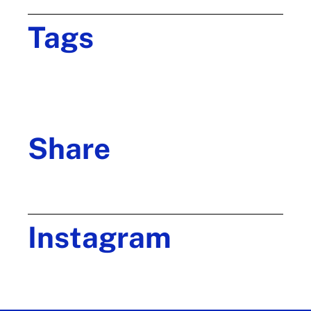
Tags
Brand
Creative
Design
Digital
Ideas
Innovative
Marketing
Project
Team
Teamwork
Technology
Share
Instagram